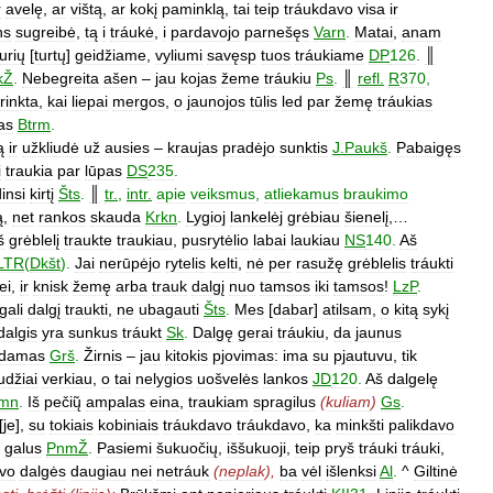
r
avelę
,
ar
vištą
,
ar
kokį
paminklą
,
tai
teip
tráukdavo
visa
ir
ns
sugreibė
,
tą
i
tráukė
,
i
pardavojo
parnešęs
Varn
.
Matai
,
anam
urių
[
turtų
]
geidžiame
,
vyliumi
savęsp
tuos
tráukiame
DP
126
.
║
kŽ
.
Nebegreita
ašen
–
jau
kojas
žeme
tráukiu
Ps
.
║
refl
.
R
370
,
rinkta
,
kai
liepai
mergos
,
o
jaunojos
tūlis
led
par
žemę
tráukias
ias
Btrm
.
ą
ir
užkliudė
už
ausies
–
kraujas
pradėjo
sunktis
J
.
Paukš
.
Pabaigęs
i
traukia
par
lūpas
DS
235
.
insi
kirtį
Šts
.
║
tr
.
,
intr
.
apie
veiksmus
,
atliekamus
braukimo
ą
,
net
rankos
skauda
Krkn
.
Lygioj
lankelėj
grėbiau
šienelį
,…
š
grėblelį
traukte
traukiau
,
pusrytėlio
labai
laukiau
NS
140
.
Aš
LTR
(
Dkšt
).
Jai
nerūpėjo
rytelis
kelti
,
nė
per
rasužę
grėblelis
tráukti
ei
,
ir
knisk
žemę
arba
trauk
dalgį
nuo
tamsos
iki
tamsos
!
LzP
.
gali
dalgį
traukti
,
ne
ubagauti
Šts
.
Mes
[
dabar
]
atilsam
,
o
kitą
sykį
dalgis
yra
sunkus
tráukt
Sk
.
Dalgę
gerai
tráukiu
,
da
jaunus
ukdamas
Grš
.
Žirnis
–
jau
kitokis
pjovimas:
ima
su
pjautuvu
,
tik
udžiai
verkiau
,
o
tai
nelygios
uošvelės
lankos
JD
120
.
Aš
dalgelę
mn
.
Iš
pečių̃
ampalas
eina
,
traukiam
spragilus
(
kuliam
)
Gs
.
[
je
],
su
tokiais
kobiniais
tráukdavo
tráukdavo
,
ka
minkšti
palikdavo
galus
PnmŽ
.
Pasiemi
šukuočių
,
iššukuoji
,
teip
pryš
tráuki
tráuki
,
vo
dalgės
daugiau
nei
netráuk
(
neplak
),
ba
vėl
išlenksi
Al
.
^
Giltinė