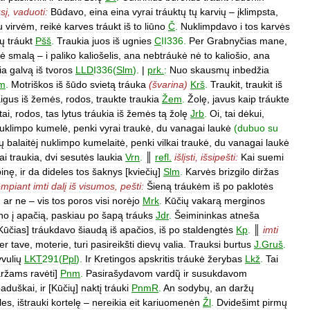
sį
,
vaduoti:
Būdavo
,
eina
eina
vyrai
tráuktų
tų
karvių
–
įklimpsta
,
u
virvėm
,
reikė
karves
tráukt
iš
to
liūno
Č
.
Nuklimpdavo
i
tos
karvės
tų
tráukt
Pšš
.
Traukia
juos
iš
ugnies
C
II336
.
Per
Grabnyčias
mane
,
ė
smalą
–
i
paliko
kaliošelis
,
ana
nebtráukė
nė
to
kaliošio
,
ana
ia
galvą
iš
tvoros
LLD
I336
(
Slm
).
|
prk
.
:
Nuo
skausmų
inbedžia
m
.
Motriškos
iš
šūdo
svietą
tráuka
(
švarina
)
Krš
.
Traukit
,
traukit
iš
igus
iš
žemės
,
rodos
,
traukte
traukia
Žem
.
Žolę
,
javus
kaip
tráukte
tai
,
rodos
,
tas
lytus
tráukia
iš
žemės
tą
žolę
Jrb
.
Oi
,
tai
dėkui
,
uklimpo
kumelė
,
penki
vyrai
traukė
,
du
vanagai
laukė
(
dubuo
su
ų
balaitėj
nuklimpo
kumelaitė
,
penki
vilkai
traukė
,
du
vanagai
laukė
ai
traukia
,
dvi
sesutės
laukia
Vrn
.
║
refl
.
išlįsti
,
išsipešti:
Kai
suemi
binę
,
ir
da
dideles
tos
šaknys
[
kviečių
]
Slm
.
Karvės
brizgilo
diržas
empiant
imti
dalį
iš
visumos
,
pešti:
Šieną
tráukėm
iš
po
paklotės
,
ar
ne
–
vis
tos
poros
visi
norėjo
Mrk
.
Kūčių
vakarą
merginos
no
į
apačią
,
paskiau
po
šapą
tráuks
Jdr
.
Šeimininkas
atneša
Kūčias
]
tráukdavo
šiaudą
iš
apačios
,
iš
po
staldengtės
Kp
.
║
imti
er
tave
,
moterie
,
turi
pasireikšti
dievų
valia
.
Trauksi
burtus
J
.
Gruš
.
vulių
LKT
291
(
Ppl
).
Ir
Kretingos
apskritis
tráukė
žerybas
Lkž
.
Tai
aržams
ravėti
]
Pnm
.
Pasirašydavom
vardų̃
ir
susukdavom
paduškai
,
ir
[
Kūčių
]
naktį
tráuki
PnmR
.
An
sodybų
,
an
daržų
les
,
ištrauki
kortelę
–
nereikia
eit
kariuomenėn
Žl
.
Dvidešimt
pirmų