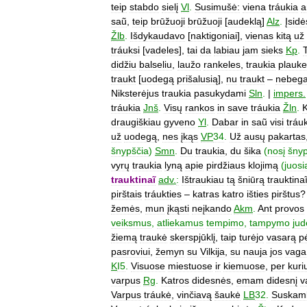
teip
stabdo
sielį
Vl
.
Susimušė:
viena
tráukia
a
saũ
,
teip
brūžuoji
brūžuoji
[
audeklą
]
Alz
.
Įsidė
Žlb
.
Išdykaudavo
[
naktigoniai
],
vienas
kitą
už
tráuksi
[
vadeles
],
tai
da
labiau
jam
sieks
Kp
.
didžiu
balseliu
,
laužo
rankeles
,
traukia
plauke
traukt
[
uodegą
prišalusią
],
nu
traukt
–
nebega
Niksterėjus
traukia
pasukydami
Sln
.
|
impers
.
tráukia
Jnš
.
Visų
rankos
in
save
tráukia
Žln
.
draugiškiau
gyveno
Yl
.
Dabar
in
saũ
visi
tráu
už
uodegą
,
nes
įkąs
VP
34
.
Už
ausų
pakartas
šnypščia
)
Smn
.
Du
traukia
,
du
šika
(
nosį
šnyp
vyrų
traukia
lyną
apie
pirdžiaus
klojimą
(
juosi
trauktinaĩ
adv
.
:
Ištraukiau
tą
šniūrą
trauktinai
pirštais
tráukties
–
katras
katro
išties
pirštus
žemės
,
mun
įkąsti
neįkando
Akm
.
Ant
provos
veiksmus
,
atliekamus
tempimo
,
tampymo
jud
žiemą
traukė
skerspjūklį
,
taip
turėjo
vasarą
p
pasroviui
,
žemyn
su
Vilkija
,
su
nauja
jos
vaga
K
I5
.
Visuose
miestuose
ir
kiemuose
,
per
kuri
varpus
Rg
.
Katros
didesnės
,
emam
didesnį
v
Varpus
tráukė
,
vinčiavą
šaukė
LB
32
.
Suskam