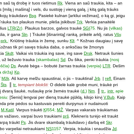
n
saũ
tą
drobę
ir
tuos
rietimus
Rk
.
Viena
an
saũ
traukia
,
kita
–
an
s
[
milą
į
mašiną
]
i
vels
,
du
sustoję
į
vieną
galą
,
į
kitą
galą
tráuks
kojų
tráukdavo
Bsg
.
Pasiekė
kulnan
[
arkliui
vežimas
],
o
ką
gi
,
jeigu
Tráuka
tus
plaukus
munie
,
plėša
įsikibusi
Trk
.
Verkia
panaitėlė
lius
LTR
(
Zr
).
Plaukus
barzos
,
galvos
traukė
SGI
75
.
Nu
jis
(
vilkas
)
lia
,
ir
gana
Sln
.
|
Tráukė
[
išnarintą
]
ranką
,
prikėlė
arklį
,
ratus
Všv
.
prk
.
:
Kriūtinę
tráukia
in
žemę
,
sunku
Klt
.
^
Kožnas
daugiau
į
savę
Kožnas
tik
pri
savęs
tráuka
daba
,
o
anksčiau
tie
žmonys
kia
Skdt
.
Vaikai
vis
tráukia
ing
save
,
ing
save
Drsk
.
Netrauk
šunies
,
už
liežuvio
trauka
(
skambalas
)
Sd
.
Du
šika
,
penki
tráukia
(
nosį
ščia
)
Ds
.
Avutė
bėga
–
bobutė
žarnas
traukia
(
verpia
)
LTR
.
Dešim
a
diržą
)
Kp
.
̃
Mžk
.
Aš
karvę
melžu
spaustinai
,
o
jis
–
trauktinaĩ
Jrb
.
|
refl
.
Einam
?
Šts
.
║
tr
.
tempiant
blokšti:
O
didelė
kalė
grobė
muni
,
tráukė
pri
į
dvarą
šaukė
,
nušaukę
prie
žemės
traukė
(
d
.
)
Nm
.
║
tr
.
,
intr
.
apie
esiu:
[
Senis
]
lengvai
per
dieną
traukė
pjūklą
,
kilojo
kirvį
V
.
Bub
.
Kaip
ėda
prie
pėdos
su
kastuvais
pereiti
durpynus
ir
nudainuoti
M
.
Katil
.
Varpus
tráukti
K
I554
;
MŽ
.
Varpas
vakarais
tráukiamas
us
važiavo
,
varpai
buvo
traukiami
prš
.
Klekneris
turėjo
eit
traukt
arpą
tráukt
Ps
.
Jis
dvare
skambalą
tráukdavo
į
darbą
eit
Skr
.
bo
varpeliai
netraukiami
NS
1157
.
Verpia
,
tráukia
i
snaudžia
Jd
.