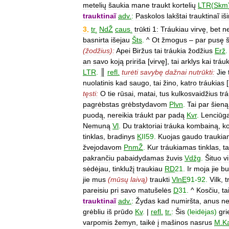
metelių
šaukia
mane
traukt
kortelių
LTR
(
Skm
trauktinaĩ
adv
.
:
Paskolos
lakštai
trauktinaĩ
iš
3
.
tr
.
NdŽ
caus
.
trūkti
1:
Tráukiau
virvę
,
bet
n
basnirta
išejau
Šts
.
^
Ot
žmogus
–
par
pusę
(
žodžius
)
:
Apei
Biržus
tai
tráukia
žodžius
Erž
.
an
savo
koją
pririša
[
virvę
],
tai
arklys
kai
tráu
LTR
.
║
refl
.
turėti
savybę
dažnai
nutrūkti:
Jie
nuolatinis
kad
saugo
,
tai
žino
,
katro
tráukias
[
tęsti:
O
tie
rūsai
,
matai
,
tus
kulkosvaidžius
tra
pagrėbstas
grėbstydavom
Plvn
.
Tai
par
šieną
puodą
,
nereikia
tráukt
par
padą
Kvr
.
Lenciūga
Nemuną
Vl
.
Du
traktoriai
tráuka
kombainą
,
k
tinklas
,
bradinys
K
II59
.
Kuojas
gaudo
traukia
žvejodavom
PnmŽ
.
Kur
tráukiamas
tinklas
,
ta
pakrančiu
pabaidydamas
žuvis
Vdžg
.
Šituo
v
sėdėjau
,
tinklužį
traukiau
RD
21
.
Ir
moja
jie
bu
jie
mus
(
mūsų
laivą
)
traukti
VlnE
91
-
92
.
Vilk
,
t
pareisiu
pri
savo
matušelės
D
31
.
^
Kosčiu
,
ta
trauktinaĩ
adv
.
:
Žydas
kad
numiršta
,
anus
n
grėbliu
iš
prūdo
Kv
.
|
refl
.
tr
.
:
Šis
(
leidėjas
)
gri
varpomis
žemyn
,
taikė
į
mašinos
nasrus
M
.
Ka