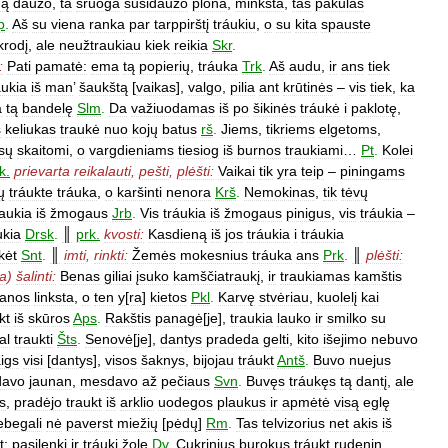
ną
daužo
,
ta
sruoga
susidaužo
plona
,
minkšta
,
tas
pakulas
p
.
Aš
su
viena
ranka
par
tarppirštį
tráukiu
,
o
su
kita
spauste
krodį
,
ale
neužtraukiau
kiek
reikia
Skr
.
:
Pati
pamatė:
ema
tą
popierių
,
tráuka
Trk
.
Aš
audu
,
ir
ans
tiek
aukia
iš
man
’
šaukštą
[
vaikas
],
valgo
,
pilia
ant
krūtinės
–
vis
tiek
,
ka
a
tą
bandelę
Slm
.
Da
važiuodamas
iš
po
šikinės
tráukė
i
paklotę
,
s
keliukas
traukė
nuo
kojų
batus
rš
.
Jiems
,
tikriems
elgetoms
,
sų
skaitomi
,
o
vargdieniams
tiesiog
iš
burnos
traukiami
…
Pt
.
Kolei
k
.
prievarta
reikalauti
,
pešti
,
plėšti:
Vaikai
tik
yra
teip
–
piningams
ų
tráukte
tráuka
,
o
karšinti
nenora
Krš
.
Nemokinas
,
tik
tėvų
raukia
iš
žmogaus
Jrb
.
Vis
tráukia
iš
žmogaus
pinigus
,
vis
tráukia
–
ukia
Drsk
.
║
prk
.
kvosti:
Kasdieną
iš
jos
tráukia
i
tráukia
kėt
Snt
.
║
imti
,
rinkti:
Žemės
mokesnius
tráuka
ans
Prk
.
║
plėšti:
ga
)
šalinti:
Benas
giliai
įsuko
kamščiatraukį
,
ir
traukiamas
kamštis
anos
linksta
,
o
ten
y
[
ra
]
kietos
Pkl
.
Karvę
stvėriau
,
kuolelį
kai
kt
iš
skūros
Aps
.
Rakštis
panagė
[
je
],
traukia
lauko
ir
smilko
su
al
traukti
Šts
.
Senovė
[
je
],
dantys
pradeda
gelti
,
kito
išejimo
nebuvo
aigs
visi
[
dantys
],
visos
šaknys
,
bijojau
tráukt
Antš
.
Buvo
nuejus
davo
jaunan
,
mesdavo
až
pečiaus
Svn
.
Buvęs
tráukęs
tą
dantį
,
ale
s
,
pradėjo
traukt
iš
arklio
uodegos
plaukus
ir
apmėtė
visą
eglę
ebegali
nė
paverst
miežių
[
pėdų
]
Rm
.
Tas
telvizorius
net
akis
iš
t:
pasilenki
ir
tráuki
žolę
Dv
.
Cukrinius
burokus
tráukt
rudenin