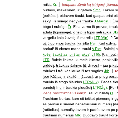
reikia
Kr
.
║
tempiant
išimti
ką
įstrigusį
,
įklimpu
būdavo
,
makalynėn
,
ir
gatava
Šmn
.
Lėkėm
s
[
pelkėse
],
eidavom
šaukt
,
kad
gaspadoriai
ei
sakyt
,
iš
sniego
negyvą
traukė
J
.
Marcin
.
|
Ėm
bėgo
i
nubėgo
Žr
.
Eina
varna
iš
provos
,
trauk
adatą
[
ligoninėje
],
o
teip
iš
ligos
netráukia
Uk
vargelių
kaip
žuvelę
iš
marelių
LTR
(
Aln
).
^
Da
už
čiuprynos
tráuka
,
ka
šiltà
Pvn
.
Kad
užlyja
,
broluti
!
Iš
eketės
mane
trauki
V
.
Piet
.
Balelėj
n
koše
,
šaukštas
,
pirštai
,
akys
)
JT
65
.
Klampuči
LTR
.
Balelė
linksta
,
kumelė
klimsta
,
penki
vilk
grūdelį
,
tráukias
šaknys
[
iš
dirvos
] –
jau
įsika
tráukės
i
tráukės
lauka
iš
tos
sagties
Jrb
.
║
t
[
per
Kūčias
]
ir
skaitėm
[
šapus
],
ar
prieg
porai
traukia
iš
stogo
šiaudus
LTR
(
Auk
).
Padės
šie
pundelį
linų
ir
traukia
pluoštelį
LTR
(
Žg
).
[
Per
vieną
pasirinktinai
iš
kelių:
Tráukti
bilietą
rš
.
P
Traukiam
burtus
,
kam
eit
ieškot
piemenų
ir
gy
aš
perniai
ir
šiemet
nebetráukiau
numarių
[
d
[
raštelius
],
sumaišydavom
ir
padėdavom
po
tráukiam
numerius
Mlk
.
Duodavo
tráukt
korte