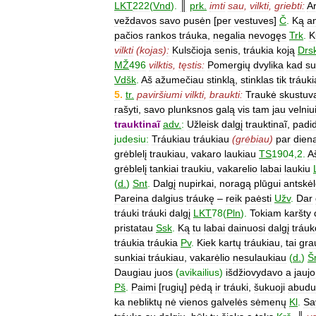
LKT
222
(
Vnd
).
║
prk
.
imti
sau
,
vilkti
,
griebti:
A
veždavos
savo
pusėn
[
per
vestuves
]
Č
.
Ką
a
pačios
rankos
tráuka
,
negalia
nevogęs
Trk
.
K
vilkti
(
kojas
)
:
Kulsčioja
senis
,
tráukia
koją
Drs
MŽ
496
vilktis
,
tęstis:
Pomergių
dvylika
kad
su
Vdšk
.
Aš
ažumečiau
stinklą
,
stinklas
tik
tráuk
5
.
tr
.
paviršiumi
vilkti
,
braukti:
Traukė
skustuv
rašyti
,
savo
plunksnos
galą
vis
tam
jau
velniu
trauktinaĩ
adv
.
:
Užleisk
dalgį
trauktinaĩ
,
padid
judesiu:
Tráukiau
tráukiau
(
grėbiau
)
par
dien
grėblelį
traukiau
,
vakaro
laukiau
TS
1904
,
2
.
A
grėblelį
tankiai
traukiu
,
vakarelio
labai
laukiu
(
d
.
)
Snt
.
Dalgį
nupirkai
,
noragą
plūgui
antskėl
Pareina
dalgius
tráukę
–
reik
paėsti
Užv
.
Dar
tráuki
tráuki
dalgį
LKT
78
(
Pln
).
Tokiam
karšty
pristatau
Ssk
.
Ką
tu
labai
dainuosi
dalgį
trá
tráukia
tráukia
Pv
.
Kiek
kartų
tráukiau
,
tai
gra
sunkiai
tráukiau
,
vakarėlio
nesulaukiau
(
d
.
)
Š
Daugiau
juos
(
avikailius
)
išdžiovydavo
a
jaujo
Pš
.
Paimi
[
rugių
]
pėdą
ir
tráuki
,
šukuoji
abudu
ka
nebliktų
nė
vienos
galvelės
sėmenų
Kl
.
Sa