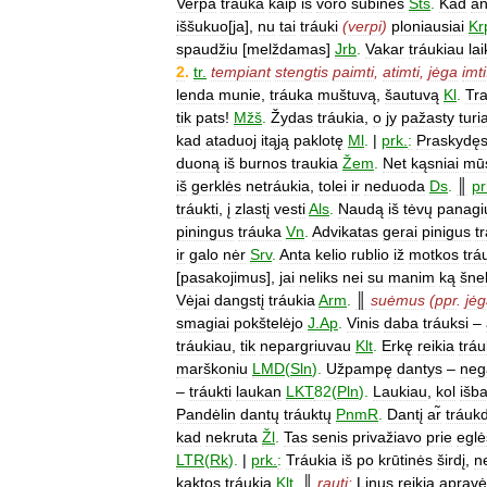
Verpa
tráuka
kaip
iš
voro
subinės
Šts
.
Kad
a
iššukuo
[
ja
],
nu
tai
tráuki
(
verpi
)
ploniausiai
Kr
spaudžiu
[
melždamas
]
Jrb
.
Vakar
tráukiau
lai
2
.
tr
.
tempiant
stengtis
paimti
,
atimti
,
jėga
imti
lenda
munie
,
tráuka
muštuvą
,
šautuvą
Kl
.
Tr
tik
pats
!
Mžš
.
Žydas
tráukia
,
o
jy
pažasty
turi
kad
ataduoj
itąją
paklotę
Ml
.
|
prk
.
:
Praskydę
duoną
iš
burnos
traukia
Žem
.
Net
kąsniai
mū
iš
gerklės
netráukia
,
tolei
ir
neduoda
Ds
.
║
pr
tráukti
,
į
zlastį
vesti
Als
.
Naudą
iš
tėvų
panagi
piningus
tráuka
Vn
.
Advikatas
gerai
pinigus
t
ir
galo
nėr
Srv
.
Anta
kelio
rublio
iž
motkos
trá
[
pasakojimus
],
jai
neliks
nei
su
manim
ką
šne
Vėjai
dangstį
tráukia
Arm
.
║
suėmus
(
ppr
.
jė
smagiai
pokštelėjo
J
.
Ap
.
Vinis
daba
tráuksi
–
tráukiau
,
tik
nepargriuvau
Klt
.
Erkę
reikia
tráu
marškoniu
LMD
(
Sln
).
Užpampę
dantys
–
neg
–
tráukti
laukan
LKT
82
(
Pln
).
Laukiau
,
kol
išb
Pandėlin
dantų
tráuktų
PnmR
.
Dantį
ar̃
tráuk
kad
nekruta
Žl
.
Tas
senis
privažiavo
prie
eglė
LTR
(
Rk
).
|
prk
.
:
Tráukia
iš
po
krūtinės
širdį
,
n
kaktos
tráukia
Klt
.
║
rauti:
Linus
reikia
apravė