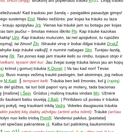
sti
,
brėžti
(
liniją
)
:
Brūkšmį
ant
popieriaus
tráukti
K
II31
.
Liniją
tráukti
eliežuvauk
!
Kad
trauksiu
per
žandą
–
pasigailėsi
pasaulyje
gimęs
!
bėgo
susiėmęs
End
.
Nieko
nežiūrės:
par
kojas
ka
tráuks
su
laza
–
krauju
apsipyliau
Jrb
.
Vienas
kai
tráukė
jam
su
botagu
per
kojas
zas
tam
jaučiui
–
šmotas
mėsos
iškrito
Plv
.
Kap
tráukė
kazokas
kaktą
!
Užg
.
Kap
tráuksiu
muturzėn
,
tai
net
apsijukosi
,
tu
rupūžės
usymą
],
tai
žinosi
!
Žln
.
Ištraukė
virvę
ir
bobai
išilgai
tráukė
DrskŽ
.
alnyke
kaip
tráukė
vaiku
[
i
],
ir
numirė
nabagas
Slm
.
Turėjau
lazdą
,
manę
Rk
.
Tas
ponas
kaip
jam
traukė
kelis
su
rimbu
,
tuojaus
stojo
ir
]
velkant
,
tęsiant
dėti
kur:
Jau
žvejai
sueję
tráuka
laivus
jau
an
kopų
tą
)
krimst
į
gomurį
tráukia
K
.
Donel
.
|
Va
tau
kad
nori
!
Tėvas
og
.
Buvo
manęs
vežimą
traukti
pastogėn
,
bet
atsiminęs
,
jog
nebus
mo
M
.
Katil
.
║
tempiant
kelti:
Tráukia
ben
keli
žmonės
,
kol
jį
(
rąstą
)
in
dėl
gūžtos
,
tai
turi
būti
papori
vyrų
ar
moterų
,
tada
bacionas
ę
[
malūne
]
I
.
Šein
.
Grūdus
į
malūną
traukia
vindais
Mrj
.
Užnėrė
rdo
šaukiant
balsu
siuvėją
J
.
Balč
.
|
Pririšdavo
už
pusiau
ir
tráukia
snį
pokylį
,
neg
traukiant
inkilą
Vaižg
.
Vokeles
daugiausia
tráukia
aikto
padėtį
kitų
daiktų
atžvilgiu
(
artinti
arba
tolinti
)
:
Tráukė
(
arčiau
tolyn
nuo
kelio
triobą
PnmR
.
Vandeniui
pakilus
, [
pastatai
]
,
vėl
spiečiasi
pakrantėse
rš
.
Kalba
turi
palinkimą
šauksmininko
1
║
intr
.
DŽ
artinti
vaizdą
(
apie
žiūronus
).
8
.
tr
.
vilkte
imti
iš
kur