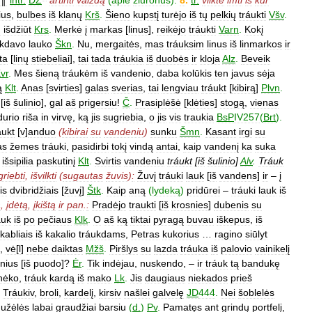
ius
,
bulbes
iš
klanų
Krš
.
Šieno
kupstį
turėjo
iš
tų
pelkių
tráukti
Všv
.
d
išdžiūt
Krs
.
Merkė
į
markas
[
linus
],
reikėjo
tráukti
Varn
.
Kokį
ukdavo
lauko
Škn
.
Nu
,
mergaitės
,
mas
tráuksim
linus
iš
linmarkos
ir
ta
[
linų
stiebeliai
],
tai
tada
tráukia
iš
duobės
ir
kloja
Alz
.
Beveik
vr
.
Mes
šieną
tráukėm
iš
vandenio
,
daba
kolūkis
ten
javus
sėja
ą
Klt
.
Anas
[
svirties
]
galas
sverias
,
tai
lengviau
tráukt
[
kibirą
]
Plvn
.
[
iš
šulinio
],
gal
aš
prigersiu
!
Č
.
Prasiplėšė
[
klėties
]
stogą
,
vienas
durio
riša
in
virvę
,
ką
jis
sugriebia
,
o
jis
vis
traukia
BsP
IV257
(
Brt
).
áukt
[
v
]
anduo
(
kibirai
su
vandeniu
)
sunku
Šmn
.
Kasant
irgi
su
as
žemes
tráuki
,
pasidirbi
tokį
vindą
antai
,
kaip
vandenį
ka
suka
,
išsipilia
paskutinį
Klt
.
Svirtis
vandeniu
tráukt
[
iš
šulinio
]
Alv
.
Tráuk
griebti
,
išvilkti
(
sugautas
žuvis
)
:
Žuvį
tráuki
lauk
[
iš
vandens
]
ir
–
į
is
dvibridžiais
[
žuvį
]
Štk
.
Kaip
aną
(
lydeką
)
pridūrei
–
tráuki
lauk
iš
ą
,
įdėtą
,
įkištą
ir
pan
.
:
Pradėjo
traukti
[
iš
krosnies
]
dubenis
su
auk
iš
po
pečiaus
Klk
.
O
aš
ką
tiktai
pyragą
buvau
iškepus
,
iš
kabliais
iš
kakalio
tráukdams
,
Petras
kukorius
…
ragino
siūlyt
,
vė
[
l
]
nebe
daiktas
Mžš
.
Piršlys
su
lazda
tráuka
iš
palovio
vainikelį
inius
[
iš
puodo
]?
Ėr
.
Tik
indėjau
,
nuskendo
, –
ir
tráuk
tą
bandukę
nėko
,
tráuk
kardą
iš
mako
Lk
.
Jis
daugiaus
niekados
prieš
Tráukiv
,
broli
,
kardelį
,
kirsiv
našlei
galvelę
JD
444
.
Nei
šoblelės
užėlės
labai
graudžiai
barsiu
(
d
.
)
Pv
.
Pamatęs
ant
grindų
portfelį
,