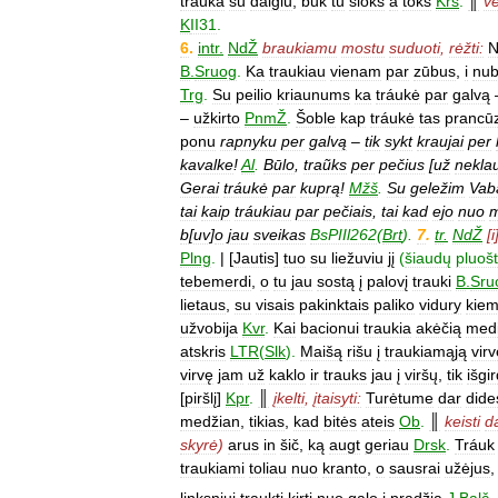
tráuka
su
dalgiu
,
būk
tu
šioks
a
toks
Krš
.
║
ve
K
II31
.
6
.
intr
.
NdŽ
braukiamu
mostu
suduoti
,
rėžti:
N
B
.
Sruog
.
Ka
traukiau
vienam
par
zūbus
,
i
nu
Trg
.
Su
peilio
kriaunums
ka
tráukė
par
galvą
–
užkirto
PnmŽ
.
Šoble
kap
tráukė
tas
prancū
ponu
rapnyku
per
galvą
–
tik
sykt
kraujai
per
kavalke
!
Al
.
Būlo
,
traũks
per
pečius
[
už
nekla
Gerai
tráukė
par
kuprą
!
Mžš
.
Su
geležim
Vab
tai
kaip
tráukiau
par
pečiais
,
tai
kad
ejo
nuo
b
[
uv
]
o
jau
sveikas
BsPIIl262
(
Brt
).
7
.
tr
.
NdŽ
[
i
Plng
.
| [
Jautis
]
tuo
su
liežuviu
jį
(
šiaudų
pluoš
tebemerdi
,
o
tu
jau
sostą
į
palovį
trauki
B
.
Sru
lietaus
,
su
visais
pakinktais
paliko
vidury
kie
užvobija
Kvr
.
Kai
bacionui
traukia
akėčią
med
atskris
LTR
(
Slk
).
Maišą
rišu
į
traukiamąją
virv
virvę
jam
už
kaklo
ir
trauks
jau
į
viršų
,
tik
išgi
[
piršlį
]
Kpr
.
║
įkelti
,
įtaisyti:
Turėtume
dar
dide
medžian
,
tikias
,
kad
bitės
ateis
Ob
.
║
keisti
d
skyrė
)
arus
in
šič
,
ką
augt
geriau
Drsk
.
Tráuk
traukiami
toliau
nuo
kranto
,
o
sausrai
užėjus
linksniui
traukti
kirtį
nuo
galo
į
pradžią
J
.
Balč
.