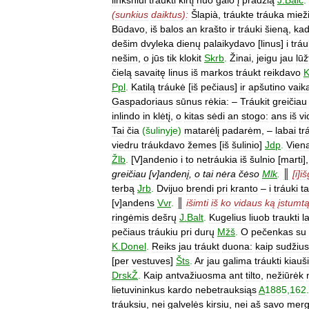
(
sunkius
daiktus
)
:
Šlapià
,
tráukte
tráuka
miež
Būdavo
,
iš
balos
an
krašto
ir
tráuki
šieną
,
ka
dešim
dvyleka
dienų
palaikydavo
[
linus
]
i
trá
nešim
,
o
jūs
tik
klokit
Skrb
.
Žinai
,
jeigu
jau
lūž
čielą
savaitę
linus
iš
markos
tráukt
reikdavo
K
Ppl
.
Katilą
tráukė
[
iš
pečiaus
]
ir
apšutino
vaik
Gaspadoriaus
sūnus
rėkia:
–
Tráukit
greičiau
inlindo
in
klėtį
,
o
kitas
sėdi
an
stogo:
ans
iš
vi
Tai
čia
(
šulinyje
)
matarėlį
padarėm
, –
labai
tr
viedru
tráukdavo
žemes
[
iš
šulinio
]
Jdp
.
Vien
Žlb
.
[
V
]
andenio
i
to
netráukia
iš
šulnio
[
marti
]
greičiau
[
v
]
andenį
,
o
tai
nėra
čėso
Mlk
.
║
[
i
]
iš
terbą
Jrb
.
Dvijuo
brendi
pri
kranto
–
i
tráuki
ta
[
v
]
andens
Vvr
.
║
išimti
iš
ko
vidaus
ką
įstumt
ringėmis
dešrų
J
.
Balt
.
Kugelius
liuob
traukti
l
pečiaus
tráukiu
pri
durų
Mžš
.
O
pečenkas
su
K
.
Donel
.
Reiks
jau
tráukt
duona:
kaip
sudžius
[
per
vestuves
]
Šts
.
Ar
jau
galima
tráukti
kiauš
DrskŽ
.
Kaip
antvažiuosma
ant
tilto
,
nežiūrėk
lietuvininkus
kardo
nebetrauksiąs
A
1885
,
162
.
tráuksiu
,
nei
galvelės
kirsiu
,
nei
aš
savo
merg