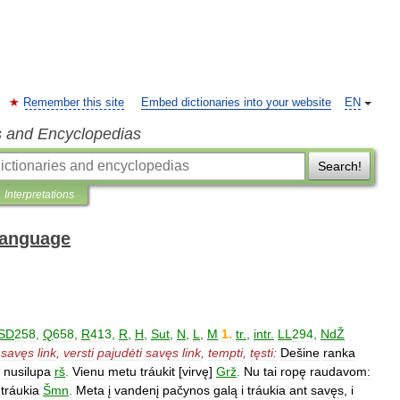
Remember this site
Embed dictionaries into your website
EN
s and Encyclopedias
Search!
Interpretations
 Language
SD
258
,
Q
658
,
R
413
,
R
,
H
,
Sut
,
N
,
L
,
M
1
.
tr
.
,
intr
.
LL
294
,
NdŽ
savęs
link
,
versti
pajudėti
savęs
link
,
tempti
,
tęsti:
Dešine
ranka
nusilupa
rš
.
Vienu
metu
tráukit
[
virvę
]
Grž
.
Nu
tai
ropę
raudavom:
tráukia
Šmn
.
Meta
į
vandenį
pačynos
galą
i
tráukia
ant
savęs
,
i