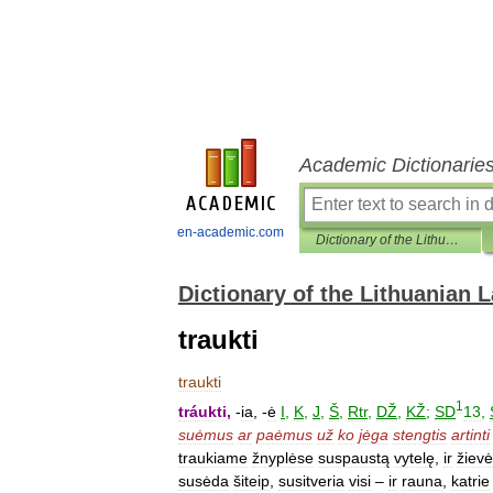
Academic Dictionarie
en-academic.com
Dictionary of the Lithuanian Language
Dictionary of the Lithuanian
traukti
traukti
1
tráukti
,
-
ia
, -
ė
I
,
K
,
J
,
Š
,
Rtr
,
DŽ
,
KŽ
;
SD
13
,
suėmus
ar
paėmus
už
ko
jėga
stengtis
artinti
traukiame
žnyplėse
suspaustą
vytelę
,
ir
žievė
susėda
šiteip
,
susitveria
visi
–
ir
rauna
,
katrie