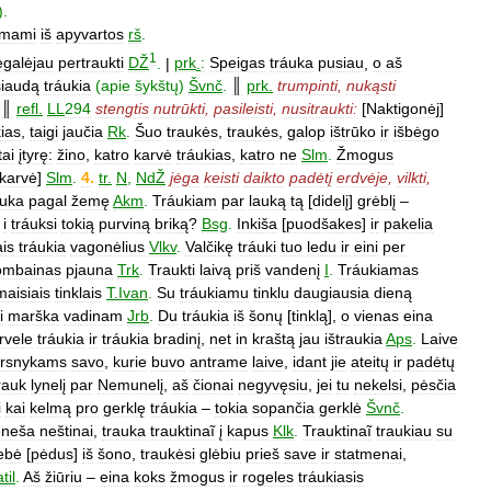
).
imami
iš
apyvartos
rš
.
1
egalėjau
pertraukti
DŽ
.
|
prk
.
:
Speigas
tráuka
pusiau
,
o
aš
šiaudą
tráukia
(
apie
šykštų
)
Švnč
.
║
prk
.
trumpinti
,
nukąsti
║
refl
.
LL
294
stengtis
nutrūkti
,
pasileisti
,
nusitraukti:
[
Naktigonėj
]
kias
,
taigi
jaučia
Rk
.
Šuo
traukės
,
traukės
,
galop
ištrūko
ir
išbėgo
tai
įtyrę:
žino
,
katro
karvė
tráukias
,
katro
ne
Slm
.
Žmogus
karvė
]
Slm
.
4
.
tr
.
N
,
NdŽ
jėga
keisti
daikto
padėtį
erdvėje
,
vilkti
,
́uka
pagal
žemę
Akm
.
Tráukiam
par
lauką
tą
[
didelį
]
grėblį
–
i
tráuksi
tokią
purviną
briką
?
Bsg
.
Inkiša
[
puodšakes
]
ir
pakelia
is
tráukia
vagonėlius
Vlkv
.
Valčikę
tráuki
tuo
ledu
ir
eini
per
ombainas
pjauna
Trk
.
Traukti
laivą
priš
vandenį
I
.
Tráukiamas
maisiais
tinklais
T
.
Ivan
.
Su
tráukiamu
tinklu
daugiausia
dieną
i
marška
vadinam
Jrb
.
Du
tráukia
iš
šonų
[
tinklą
],
o
vienas
eina
irvele
tráukia
ir
tráukia
bradinį
,
net
in
kraštą
jau
ištraukia
Aps
.
Laive
rsnykams
savo
,
kurie
buvo
antrame
laive
,
idant
jie
ateitų
ir
padėtų
rauk
lynelį
par
Nemunelį
,
aš
čionai
negyvęsiu
,
jei
tu
nekelsi
,
pėsčia
i
kai
kelmą
pro
gerklę
tráukia
–
tokia
sopančia
gerklė
Švnč
.
eneša
neštinai
,
trauka
trauktinaĩ
į
kapus
Klk
.
Trauktinaĩ
traukiau
su
ebė
[
pėdus
]
iš
šono
,
traukėsi
glėbiu
prieš
save
ir
statmenai
,
til
.
Aš
žiūriu
–
eina
koks
žmogus
ir
rogeles
tráukiasis